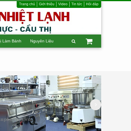
Trang chủ
Giới thiệu
Video
Tin tức
Hỏi đáp
Bị Làm Bánh
Nguyên Liệu