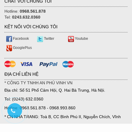
CHAT VỚI CHÚNG TÔI
Hotline:
0968.561.878
Tel:
0243.632.0360
KẾT NỐI VỚI CHÚNG TÔI
Facebook
Twitter
Youtube
GooglePlus
ĐỊA CHỈ LIÊN HỆ
* CÔNG TY TNHH AN PHÚ VINH VN
Địa chỉ: Số 51 Phố Cảm Hội, Q. Hai Bà Trưng, Hà Nội.
Tel: (0243) 632.0360
Hotline: 0968.561.878 - 0968.993.860
* CN NHA TRANG: Toà B, CC Bình Phú II, Nguyễn Chích, Vĩnh
Hoà, TP Nha Trang.