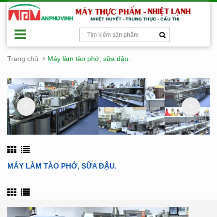
Trang chủ
Máy làm tào phớ, sữa đậu.
MÁY LÀM TÀO PHỚ, SỮA ĐẬU.