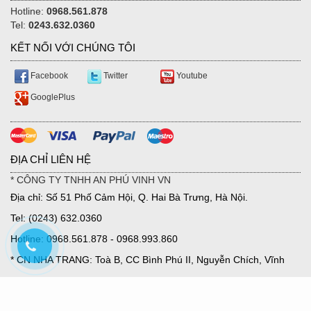
Hotline:
0968.561.878
Tel:
0243.632.0360
KẾT NỐI VỚI CHÚNG TÔI
Facebook
Twitter
Youtube
GooglePlus
ĐỊA CHỈ LIÊN HỆ
* CÔNG TY TNHH AN PHÚ VINH VN
Địa chỉ: Số 51 Phố Cảm Hội, Q. Hai Bà Trưng, Hà Nội.
Tel: (0243) 632.0360
Hotline: 0968.561.878 - 0968.993.860
* CN NHA TRANG: Toà B, CC Bình Phú II, Nguyễn Chích, Vĩnh
Hoà, TP Nha Trang.
Email: ntcmesjsc@gmail.com.