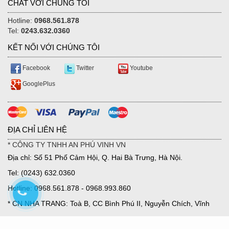
CHAT VỚI CHÚNG TÔI
Hotline:
0968.561.878
Tel:
0243.632.0360
KẾT NỐI VỚI CHÚNG TÔI
Facebook
Twitter
Youtube
GooglePlus
ĐỊA CHỈ LIÊN HỆ
* CÔNG TY TNHH AN PHÚ VINH VN
Địa chỉ: Số 51 Phố Cảm Hội, Q. Hai Bà Trưng, Hà Nội.
Tel: (0243) 632.0360
Hotline: 0968.561.878 - 0968.993.860
* CN NHA TRANG: Toà B, CC Bình Phú II, Nguyễn Chích, Vĩnh
Hoà, TP Nha Trang.