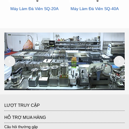
Máy Làm Đá Viên SQ-20A
Máy Làm Đá Viên SQ-40A
LƯỢT TRUY CẬP
HỖ TRỢ MUA HÀNG
Câu hỏi thường gặp