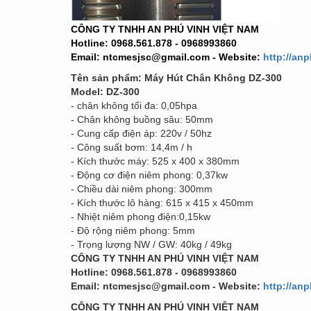
CÔNG TY TNHH AN PHÚ VINH VIỆT NAM
Hotline: 0968.561.878 - 0968993860
Email: ntcmesjsc@gmail.com - Website:
http://an
Tên sản phẩm: Máy Hút Chân Không DZ-300
Model:
DZ-300
- chân không tối đa: 0,05hpa
- Chân không buồng sâu: 50mm
- Cung cấp điện áp: 220v / 50hz
- Công suất bơm: 14,4m / h
- Kích thước máy: 525 x 400 x 380mm
- Động cơ điện niêm phong: 0,37kw
- Chiều dài niêm phong: 300mm
- Kích thước lô hàng: 615 x 415 x 450mm
- Nhiệt niêm phong điện:0,15kw
- Độ rộng niêm phong: 5mm
- Trọng lượng NW / GW: 40kg / 49kg
CÔNG TY TNHH AN PHÚ VINH VIỆT NAM
Hotline: 0968.561.878 - 0968993860
Email: ntcmesjsc@gmail.com - Website:
http://an
CÔNG TY TNHH AN PHÚ VINH VIỆT NAM