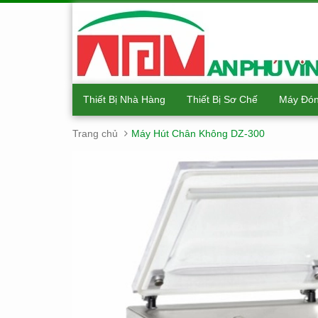
Thiết Bị Nhà Hàng
Thiết Bị Sơ Chế
Máy Đón
Trang chủ
Máy Hút Chân Không DZ-300