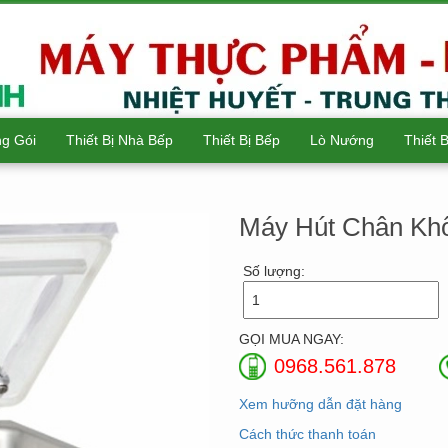
g Gói
Thiết Bị Nhà Bếp
Thiết Bị Bếp
Lò Nướng
Thiết 
Máy Hút Chân Kh
Số lượng:
GỌI MUA NGAY:
0968.561.878
Xem hưỡng dẫn đặt hàng
Cách thức thanh toán