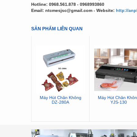
Hotline: 0968.561.878 - 0968993860
Email: ntcmesjsc@gmail.com - Website:
http://an
SẢN PHẨM LIÊN QUAN
Máy Hút Chân Không
Máy Hút Chân Khôn
DZ-280A
YJS-130