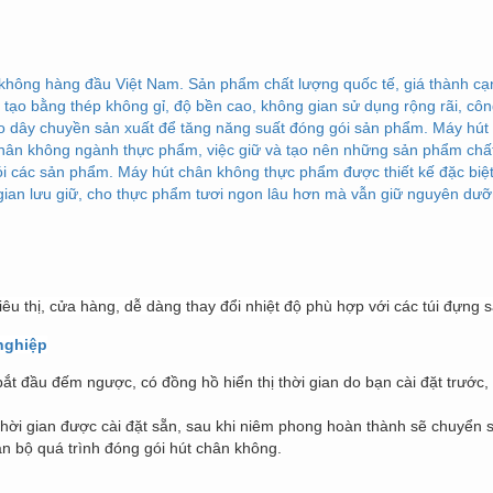
 không hàng đầu Việt Nam. Sản phẩm chất lượng quốc tế, giá thành cạ
tạo bằng thép không gỉ, độ bền cao, không gian sử dụng rộng rãi, côn
o dây chuyền sản xuất để tăng năng suất đóng gói sản phẩm. Máy hút 
chân không ngành thực phẩm, việc giữ và tạo nên những sản phẩm chấ
 các sản phẩm. Máy hút chân không thực phẩm được thiết kế đặc biệt,
gian lưu giữ, cho thực phẩm tươi ngon lâu hơn mà vẫn giữ nguyên dưỡn
êu thị, cửa hàng, dễ dàng thay đổi nhiệt độ phù hợp với các túi đựng
nghiệp
bắt đầu đếm ngược, có đồng hồ hiển thị thời gian do bạn cài đặt trước
 thời gian được cài đặt sẵn, sau khi niêm phong hoàn thành sẽ chuyển 
oàn bộ quá trình đóng gói hút chân không.