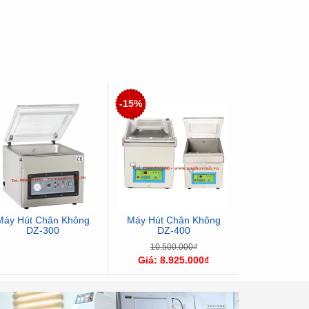
-15%
-15%
Máy Hút Chân Không
Máy Hút Chân Không
Máy Hút C
DZ-300
DZ-400
Chè D
10.500.000₫
5.700.
Giá: 8.925.000₫
Giá: 4.8