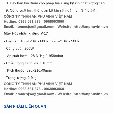
8. Dây hàn kín 3mm cho phép hiệu ứng bịt kín chất lượng cao.
9. Công suất lớn, thời gian bít kín rất ngắn (chỉ 3-4 giây).
CÔNG TY TNHH AN PHÚ VINH VIỆT NAM
Hotline: 0968.561.878 - 0968993860
Email: ntcmesjsc@gmail.com - Website:
http://anphuvinh.vn
Máy Hút chân không V-17
- Điện áp: 100-120V ~ 60Hz / 220-240V ~ 50Hz
- Công suất: 200W
- Áp suất bơm: -28.3 ”Hg / -958mbar
- Chiều rộng túi tối đa: 310mm
- Kích thước: 395x210x95mm
- Trọng lượng: 2,9kg
CÔNG TY TNHH AN PHÚ VINH VIỆT NAM
Hotline: 0968.561.878 - 0968993860
Email: ntcmesjsc@gmail.com - Website:
http://anphuvinh.vn
SẢN PHẨM LIÊN QUAN