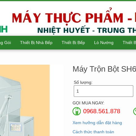
g Gói
Thiết Bị Nhà Bếp
Thiết Bị Bếp
Lò Nướng
Thiết 
Máy Trộn Bột SH
Số lượng:
GỌI MUA NGAY:
0968.561.878
Xem hưỡng dẫn đặt hàng
Cách thức thanh toán