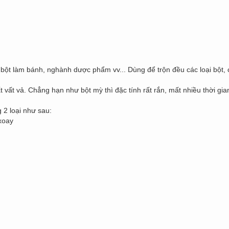
n bột làm bánh, nghành dược phẩm vv... Dùng để trộn đều các loại bột
ất vất vả. Chẳng hạn như bột mỳ thì đặc tính rất rắn, mất nhiều thời gi
 2 loại như sau:
xoay