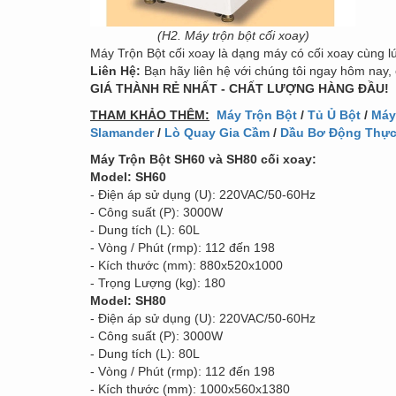
(H2. Máy trộn bột cối xoay)
Máy Trộn Bột cối xoay là dạng máy có cối xoay cùng l
Liên Hệ:
Bạn hãy liên hệ với chúng tôi ngay hôm nay, 
GIÁ THÀNH RẺ NHẤT - CHẤT LƯỢNG HÀNG ĐẦU!
THAM KHẢO THÊM:
Máy Trộn Bột
/
Tủ Ủ Bột
/
Máy
Slamander
/
Lò Quay Gia Cầm
/
Dầu Bơ Động Thực
Máy Trộn Bột SH60 và SH80 cối xoay:
Model: SH60
- Điện áp sử dụng (U): 220VAC/50-60Hz
- Công suất (P): 3000W
- Dung tích (L): 60L
- Vòng / Phút (rmp): 112 đến 198
- Kích thước (mm): 880x520x1000
- Trọng Lượng (kg): 180
Model: SH80
- Điện áp sử dụng (U): 220VAC/50-60Hz
- Công suất (P): 3000W
- Dung tích (L): 80L
- Vòng / Phút (rmp): 112 đến 198
- Kích thước (mm): 1000x560x1380