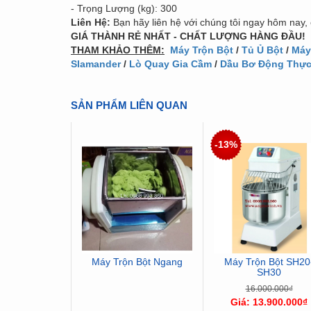
- Trọng Lượng (kg): 300
Liên Hệ:
Bạn hãy liên hệ với chúng tôi ngay hôm nay,
GIÁ THÀNH RẺ NHẤT - CHẤT LƯỢNG HÀNG ĐẦU!
THAM KHẢO THÊM:
Máy Trộn Bột
/
Tủ Ủ Bột
/
Máy
Slamander
/
Lò Quay Gia Cầm
/
Dầu Bơ Động Thực
SẢN PHẨM LIÊN QUAN
-13%
Máy Trộn Bột Ngang
Máy Trộn Bột SH20
SH30
16.000.000₫
Giá: 13.900.000₫