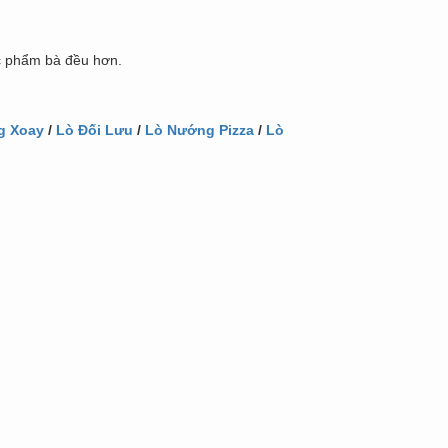
ực phẩm bà đều hơn.
g Xoay
/
Lò Đối Lưu
/
Lò Nướng Pizza
/
Lò