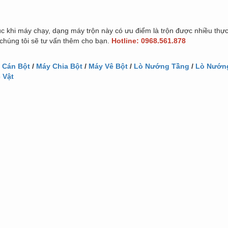
úc khi máy chạy, dạng máy trộn này có ưu điểm là trộn được nhiều th
chúng tôi sẽ tư vấn thêm cho bạn.
Hotline: 0968.561.878
 Cán Bột
/
Máy Chia Bột
/
Máy Vê Bột
/
Lò Nướng Tầng
/
Lò Nướn
 Vật