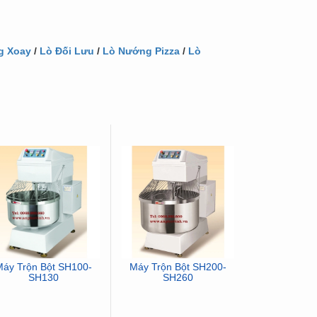
g Xoay
/
Lò Đối Lưu
/
Lò Nướng Pizza
/
Lò
-11%
Máy Trộn Bột SH100-
Máy Trộn Bột SH200-
Máy Trộn B
SH130
SH260
14.800
Giá: 13.