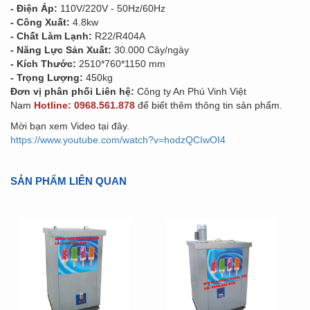
- Điện Áp:
110V/220V - 50Hz/60Hz
- Công Xuất:
4.8kw
- Chất Làm Lạnh:
R22/R404A
- Năng Lực Sản Xuất:
30.000 Cây/ngày
- Kích Thước:
2510*760*1150 mm
- Trọng Lượng:
450kg
Đơn vị phân phối Liên hệ:
Công ty An Phú Vinh Việt
Nam
Hotline: 0968.561.878
để biết thêm thông tin sản phẩm.
Mời bạn xem Video tại đây.
https://www.youtube.com/watch?v=hodzQCIwOI4
SẢN PHẨM LIÊN QUAN