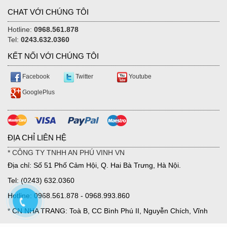
CHAT VỚI CHÚNG TÔI
Hotline:
0968.561.878
Tel:
0243.632.0360
KẾT NỐI VỚI CHÚNG TÔI
Facebook
Twitter
Youtube
GooglePlus
ĐỊA CHỈ LIÊN HỆ
* CÔNG TY TNHH AN PHÚ VINH VN
Địa chỉ: Số 51 Phố Cảm Hội, Q. Hai Bà Trưng, Hà Nội.
Tel: (0243) 632.0360
Hotline: 0968.561.878 - 0968.993.860
* CN NHA TRANG: Toà B, CC Bình Phú II, Nguyễn Chích, Vĩnh
Hoà, TP Nha Trang.