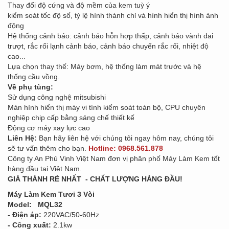
Thay đổi độ cứng và độ mềm của kem tuỳ ý
kiểm soát tốc độ số, tỷ lệ hình thành chỉ và hình hiển thị hình ảnh
động
Hệ thống cảnh báo: cảnh báo hỗn hợp thấp, cảnh báo vành đai
trượt, rắc rối lạnh cảnh báo, cảnh báo chuyển rắc rối, nhiệt độ
cao...
Lựa chọn thay thế: Máy bơm, hệ thống làm mát trước và hệ
thống cầu vồng.
Về phụ tùng:
Sử dụng công nghệ mitsubishi
Màn hình hiển thị máy vi tính kiểm soát toàn bộ, CPU chuyên
nghiệp chip cấp bằng sáng chế thiết kế
Động cơ máy xay lực cao
Liên Hệ:
Bạn hãy liên hệ với chúng tôi ngay hôm nay, chúng tôi
sẽ tư vấn thêm cho bạn.
Hotline: 0968.561.878
Công ty An Phú Vinh Việt Nam đơn vị phân phố Máy Làm Kem tốt
hàng đầu tại Việt Nam.
GIÁ THÀNH RẺ NHẤT - CHẤT LƯỢNG HÀNG ĐẦU!
Máy Làm Kem Tươi 3 Vòi
Model: MQL32
- Điện áp:
220VAC/50-60Hz
- Công xuất:
2.1kw