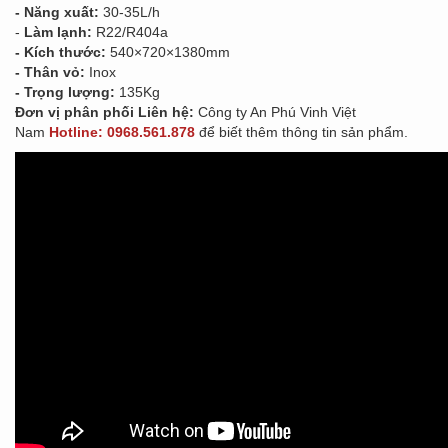
- Năng xuất:
30-35L/h
-
Làm lạnh:
R22/R404a
- Kích thước:
540×720×1380mm
- Thân vỏ:
Inox
- Trọng lượng:
135Kg
Đơn vị phân phối Liên hệ:
Công ty An Phú Vinh Việt
Nam
Hotline: 0968.561.878
để biết thêm thông tin sản phẩm.