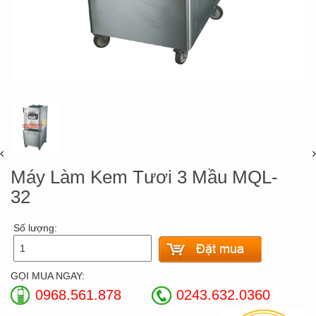
Máy Làm Kem Tươi 3 Mầu MQL-
32
Số lượng:
GỌI MUA NGAY:
0968.561.878
0243.632.0360