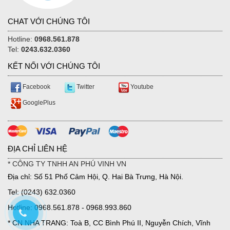
CHAT VỚI CHÚNG TÔI
Hotline:
0968.561.878
Tel:
0243.632.0360
KẾT NỐI VỚI CHÚNG TÔI
Facebook
Twitter
Youtube
GooglePlus
ĐỊA CHỈ LIÊN HỆ
* CÔNG TY TNHH AN PHÚ VINH VN
Địa chỉ: Số 51 Phố Cảm Hội, Q. Hai Bà Trưng, Hà Nội.
Tel: (0243) 632.0360
Hotline: 0968.561.878 - 0968.993.860
* CN NHA TRANG: Toà B, CC Bình Phú II, Nguyễn Chích, Vĩnh