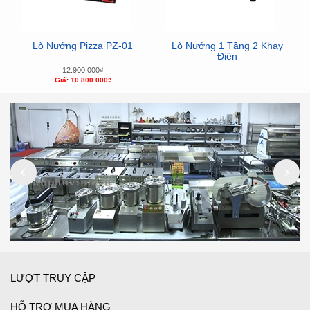
Lò Nướng Pizza PZ-01
Lò Nướng 1 Tầng 2 Khay
Điện
12.900.000₫
Giá: 10.800.000₫
LƯỢT TRUY CẬP
HỖ TRỢ MUA HÀNG