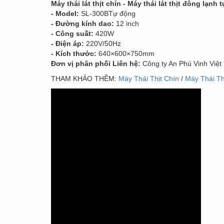
Máy thái lát thịt chín - Máy thái lát thịt đông lạnh 
- Model:
SL-300BTự động
- Đường kính dao:
12 inch
- Công suất:
420W
- Điện áp:
220V/50Hz
- Kích thước:
640×600×750mm
Đơn vị phân phối Liên hệ:
Công ty An Phú Vinh Việ
THAM KHẢO THÊM:
Máy Thái Thịt Chín
/
Máy Thái Th