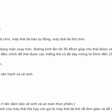
:
hịt chín, máy thái lát bán tự động, máy thái lát thịt chín:
ạng mân xoay tròn, đường kính lên tới 30.48cm giúp cho thái được cá
hể điều chỉnh để thái được các miếng thịt có độ dày mỏng từ 0mm đến 
n.
ễ vận hành và vệ sinh.
g rỉ nên đảm bảo vệ sinh và an toàn thực phẩm.)
của máy thái thịt hay còn gọi là máy thái lát thịt rất đơn giản và dễ