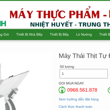
g Gói
Thiết Bị Nhà Bếp
Thiết Bị Bếp
Lò Nướng
Thiết 
Máy Thái Thịt Tự
Số lượng:
GỌI MUA NGAY:
0968.561.878
Xem hưỡng dẫn đặt hàng
Cách thức thanh toán