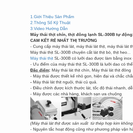
1.Giới Thiệu Sản Phẩm
2.Thông Số Kỹ Thuật
3.Video Hướng Dẫn
Máy thái thịt chín, thịt đông lạnh SL-300B tự động
CAM KẾT RẺ NHẤT THỊ TRƯỜNG
- Cung cấp máy thái lát, máy thái lát thịt, máy thái lát t
Máy thái thịt SL-300B chuyên cắt lát thịt bò, thịt heo...
Máy thái thịt
SL-300B có lưỡi dao được làm bằng inox d
- Ưu điểm của máy thái thịt SL-300B là lưỡi dao có t
Đặc điểm
:
Máy thái lát thịt chín, Máy thái lát thịt đông
- Máy thái được thiết kế nhỏ gọn, hiện đại và chắc chắ
-
Máy thái lát thịt nguội, thái củ quả.
- Điều chỉnh được kích thước lát, tốc độ thái nhanh, d
- Máy được các nhà hàng, khách sạn ưa chuộng
(Máy thái lát thịt được sản xuất từ thép hợp kim khôn
- Nguyên tắc hoạt động cũng như phương pháp vận hành 