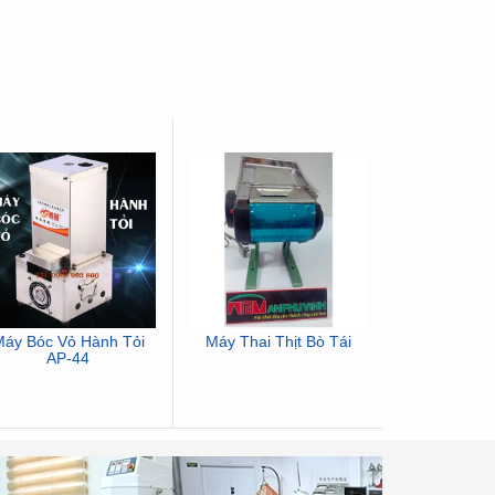
áy Bóc Vỏ Hành Tỏi
Máy Thai Thịt Bò Tái
Máy Thái Th
AP-44
SL-3