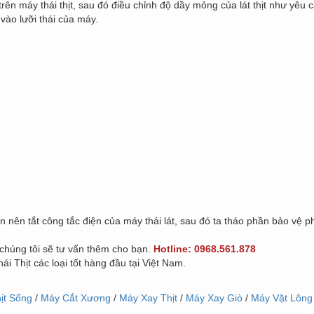
 trên máy thái thịt, sau đó điều chỉnh độ dầy mỏng của lát thịt như yêu c
 vào lưỡi thái của máy.
bạn nên tắt công tắc điện của máy thái lát, sau đó ta tháo phần bảo vệ ph
 chúng tôi sẽ tư vấn thêm cho bạn.
Hotline: 0968.561.878
 Thịt các loại tốt hàng đầu tại Việt Nam.
!
ịt Sống
/
Máy Cắt Xương
/
Máy Xay Thịt
/
Máy Xay Giò
/
Máy Vặt Lông