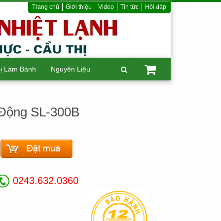
Trang chủ
Giới thiệu
Video
Tin tức
Hỏi đáp
Bị Làm Bánh
Nguyên Liệu
 Động SL-300B
0243.632.0360