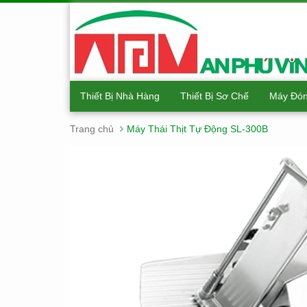
Thiết Bị Nhà Hàng
Thiết Bị Sơ Chế
Máy Đón
Trang chủ
Máy Thái Thịt Tự Động SL-300B