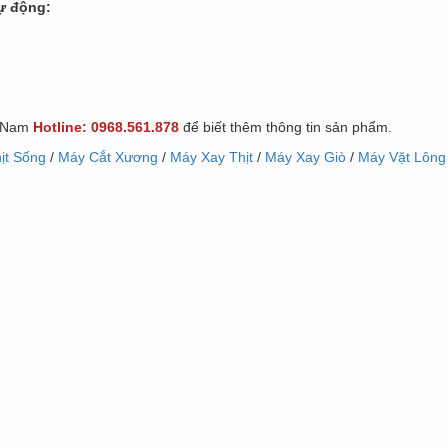
tự động:
t Nam
Hotline: 0968.561.878
để biết thêm thông tin sản phẩm.
ịt Sống
/
Máy Cắt Xương
/
Máy Xay Thịt
/
Máy Xay Giò
/
Máy Vặt Lông