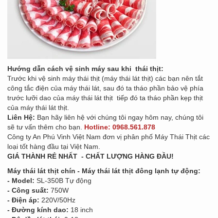
Hướng dẫn cách vệ sinh máy sau khi thái thịt:
Trước khi vệ sinh máy thái thịt (máy thái lát thịt) các bạn nên tắt
công tắc điện của máy thái lát, sau đó ta tháo phần bảo vệ phía
trước lưỡi dao của máy thái lát thịt tiếp đó ta tháo phần kẹp thịt
của máy thái lát thịt.
Liên Hệ:
Bạn hãy liên hệ với chúng tôi ngay hôm nay, chúng tôi
sẽ tư vấn thêm cho bạn.
Hotline: 0968.561.878
Công ty An Phú Vinh Việt Nam đơn vị phân phố Máy Thái Thịt các
loại tốt hàng đầu tại Việt Nam.
GIÁ THÀNH RẺ NHẤT - CHẤT LƯỢNG HÀNG ĐẦU!
Máy thái lát thịt chín - Máy thái lát thịt đông lạnh tự động:
- Model:
SL-350B
Tự động
- Công suất:
750W
- Điện áp:
220V/50Hz
- Đường kính dao:
18 inch