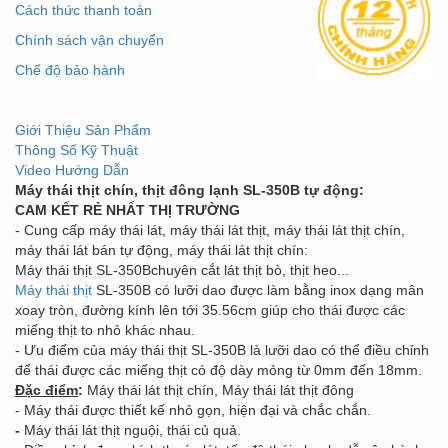
Cách thức thanh toán
Chính sách vận chuyển
Chế độ bảo hành
Giới Thiệu Sản Phẩm
Thông Số Kỹ Thuật
Video Hướng Dẫn
Máy thái thịt chín, thịt đông lạnh SL-350B tự động:
CAM KẾT RẺ NHẤT THỊ TRƯỜNG
- Cung cấp máy thái lát, máy thái lát thịt, máy thái lát thịt chín,
máy thái lát bán tự động, máy thái lát thịt chín:
Máy thái thịt SL-350Bchuyên cắt lát thịt bò, thịt heo...
Máy thái thịt
SL-350B có lưỡi dao được làm bằng inox dạng mân
xoay tròn, đường kính lên tới 35.56cm giúp cho thái được các
miếng thịt to nhỏ khác nhau.
- Ưu điểm của máy thái thịt SL-350B là lưỡi dao có thể điều chỉnh
để thái được các miếng thịt có độ dày mỏng từ 0mm đến 18mm.
Đặc điểm
:
Máy thái lát thịt chín, Máy thái lát thịt đông
- Máy thái được thiết kế nhỏ gọn, hiện đại và chắc chắn.
-
Máy thái lát thịt nguội, thái củ quả.