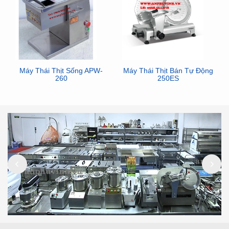
Máy Thái Thịt Sống APW-
Máy Thái Thịt Bán Tự Động
260
250ES