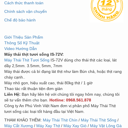
Cách thức thanh toán
Chính sách vận chuyển
Chế độ bảo hành
Giới Thiệu Sản Phẩm
Thông Số Kỹ Thuật
Video Hướng Dẫn
Máy thái thịt tươi sống IS-72V:
Máy Thái Thịt Tươi Sống
IS-72V dùng cho thái thịt các loại, lát
dầy 2,5mm. 3.5mm, 5mm, 7mm
Máy thái được cả bì đạng lát thịt như làm Bún chả, hoặc thịt rang
cháy cạnh..
Máy nhỏ gọn, hiệu xuất cao, thái 80kg thịt / 1 giờ
Thao tác rất thuận tiện đơn giản
Liên Hệ:
Bạn hãy liên hệ với chúng tôi ngay hôm nay, chúng tôi
sẽ tư vấn thêm cho bạn.
Hotline: 0968.561.878
Công ty An Phú Vinh Việt Nam đơn vị phân phố Máy Thái Thịt
tươi sống các loại tốt hàng đầu tại Việt Nam.
THAM KHẢO THÊM:
Máy Thái Thịt Chín
/
Máy Thái Thịt Sống
/
Máy Cắt Xương
/
Máy Xay Thịt
/
Máy Xay Giò
/
Máy Vặt Lông Gà