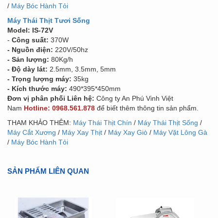
/
Máy Bóc Hành Tỏi
Máy Thái Thịt Tươi Sống
Model: IS-72V
-
Công suất:
370W
- Nguồn điện:
220V/50hz
- Sản lượng:
80Kg/h
- Độ dày lát:
2.5mm, 3.5mm, 5mm
- Trọng lượng máy:
35kg
- Kích thước máy:
490*395*450mm
Đơn vị phân phối Liên hệ:
Công ty An Phú Vinh Việt
Nam
Hotline: 0968.561.878
để biết thêm thông tin sản phẩm.
THAM KHẢO THÊM:
Máy Thái Thịt Chín
/
Máy Thái Thịt Sống
/
Máy Cắt Xương
/
Máy Xay Thịt
/
Máy Xay Giò
/
Máy Vặt Lông Gà
/
Máy Bóc Hành Tỏi
SẢN PHẨM LIÊN QUAN