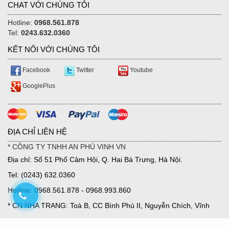
CHAT VỚI CHÚNG TÔI
Hotline:
0968.561.878
Tel:
0243.632.0360
KẾT NỐI VỚI CHÚNG TÔI
Facebook
Twitter
Youtube
GooglePlus
ĐỊA CHỈ LIÊN HỆ
* CÔNG TY TNHH AN PHÚ VINH VN
Địa chỉ: Số 51 Phố Cảm Hội, Q. Hai Bà Trưng, Hà Nội.
Tel: (0243) 632.0360
Hotline: 0968.561.878 - 0968.993.860
* CN NHA TRANG: Toà B, CC Bình Phú II, Nguyễn Chích, Vĩnh
Hoà, TP Nha Trang.