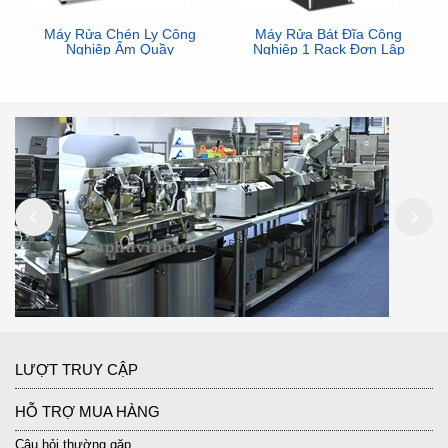
Máy Rửa Chén Ly Công
Máy Rửa Bát Đĩa Công
Nghiệp Âm Quầy
Nghiệp 1 Rack Đơn Lập
LƯỢT TRUY CẬP
HỖ TRỢ MUA HÀNG
Câu hỏi thường gặp