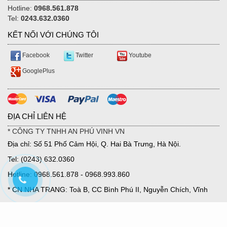
Hotline:
0968.561.878
Tel:
0243.632.0360
KẾT NỐI VỚI CHÚNG TÔI
Facebook
Twitter
Youtube
GooglePlus
ĐỊA CHỈ LIÊN HỆ
* CÔNG TY TNHH AN PHÚ VINH VN
Địa chỉ: Số 51 Phố Cảm Hội, Q. Hai Bà Trưng, Hà Nội.
Tel: (0243) 632.0360
Hotline: 0968.561.878 - 0968.993.860
* CN NHA TRANG: Toà B, CC Bình Phú II, Nguyễn Chích, Vĩnh
Hoà, TP Nha Trang.
Email: ntcmesjsc@gmail.com.