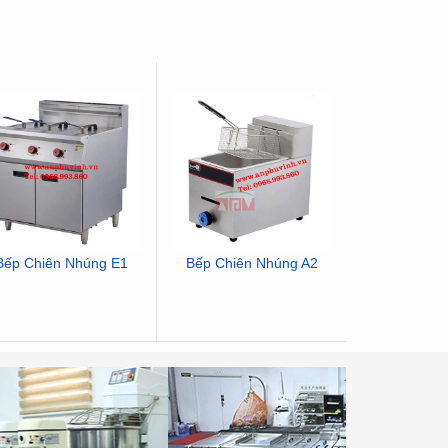
Bếp Chiên Nhúng E1
Bếp Chiên Nhúng A2
Bấp Âu 4 
Ca