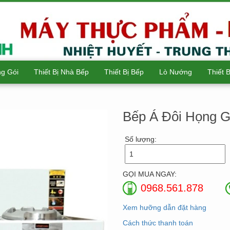
g Gói
Thiết Bị Nhà Bếp
Thiết Bị Bếp
Lò Nướng
Thiết 
Bếp Á Đôi Họng 
Số lượng:
GỌI MUA NGAY:
0968.561.878
Xem hưỡng dẫn đặt hàng
Cách thức thanh toán